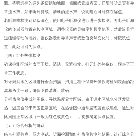
测。将听漏棒的探头紧密接触地面、墙面或管道表面，仔细聆听是否有异
常流水声。如果听到持续、清晰的流水声，说明附近可能存在漏点。​
若听漏棒检测到疑似漏点，使用电子听漏仪进行进一步检测。将电子听漏
仪的传感器放置在检测区域，调整仪器的灵敏度和频率范围，然后沿着管
道缓慢移动传感器。当仪器发出异常声音或数值突然变化时，标记该位
置，此处可能为漏点。​
（四）红外热像检测​
确保检测区域的表面干燥、清洁，无遮挡物。打开红外热像仪，预热至正
常工作状态。​
对怀疑漏水的区域进行全面扫描，扫描过程中保持热像仪与检测表面的距
离和角度一致，确保图像清晰、准确。​
分析热像仪生成的图像，寻找温度异常区域。由于漏水区域水分蒸发吸
热，温度会低于周围正常区域，在热像图中通常呈现蓝色或黑色，通过对
比周围正常区域（一般为红色或黄色），可初步确定漏点位置。​
（五）综合分析与确认​
结合外观检查、压力测试、听漏检测和红外热像检测的结果，进行综合分