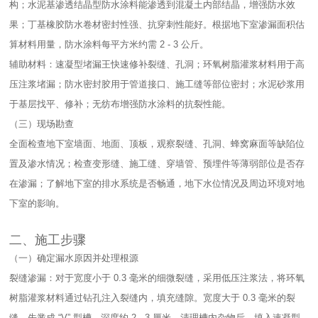
构；水泥基渗透结晶型防水涂料能渗透到混凝土内部结晶，增强防水效
果；丁基橡胶防水卷材密封性强、抗穿刺性能好。根据地下室渗漏面积估
算材料用量，防水涂料每平方米约需 2 - 3 公斤。​
辅助材料：速凝型堵漏王快速修补裂缝、孔洞；环氧树脂灌浆材料用于高
压注浆堵漏；防水密封胶用于管道接口、施工缝等部位密封；水泥砂浆用
于基层找平、修补；无纺布增强防水涂料的抗裂性能。​
（三）现场勘查​
全面检查地下室墙面、地面、顶板，观察裂缝、孔洞、蜂窝麻面等缺陷位
置及渗水情况；检查变形缝、施工缝、穿墙管、预埋件等薄弱部位是否存
在渗漏；了解地下室的排水系统是否畅通，地下水位情况及周边环境对地
下室的影响。​
二、施工步骤​
（一）确定漏水原因并处理根源​
裂缝渗漏：对于宽度小于 0.3 毫米的细微裂缝，采用低压注浆法，将环氧
树脂灌浆材料通过钻孔注入裂缝内，填充缝隙。宽度大于 0.3 毫米的裂
缝，先凿成 “V” 型槽，深度约 2 - 3 厘米，清理槽内杂物后，填入速凝型