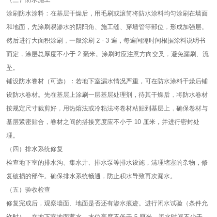
涂刷防水涂料：在基层干燥后，用毛刷或滚筒将防水涂料均匀涂刷在墙面
和地面，先涂刷易渗水的阴阳角、施工缝、穿墙管等部位，形成加强层。
然后进行大面积涂刷，一般涂刷 2 - 3 遍，每遍间隔时间根据涂料说明书
而定，涂层总厚度不小于 2 毫米。涂刷时应注意方向交叉，避免漏刷、流
坠。​
铺设防水卷材（可选）：若地下室漏水情况严重，可在防水涂料干燥后铺
设防水卷材。先在基层上涂刷一层基层处理剂，待其干燥后，将防水卷材
按规定尺寸裁剪好，用热熔法或冷粘法将卷材粘贴到基层上，确保卷材与
基层紧密贴合，卷材之间的搭接宽度应不小于 10 厘米，并进行密封处
理。​
（四）排水系统修复​
检查地下室的排水沟、集水井、排水泵等排水设施，清理堵塞的杂物，修
复破损的部件。确保排水系统畅通，防止积水导致再次漏水。​
（五）验收检查​
修复完成后，观察墙面、地面是否还有渗水痕迹。进行闭水试验（条件允
许时），在地下室地面蓄水，水位高度不低于 5 厘米，闭水时间不少于