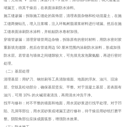
堵漏王，待其干燥后，在表面涂刷防水涂料。​
施工缝渗漏：拆除施工缝处的装饰层，清理表面杂物和松动混凝土，在施
工缝两侧钻孔，埋入注浆嘴，注入环氧树脂灌浆材料进行堵漏。然后在施
工缝表面涂刷防水涂料，并粘贴防水卷材加强。​
穿墙管渗漏：清理穿墙管周边杂物，拆除原有的密封材料，用防水密封胶
重新填充缝隙，然后在管道周边 50 厘米范围内涂刷防水涂料，形成加强
防水层。若管道与墙体之间缝隙较大，可先填充发泡聚氨酯，再进行密封
处理。​
（二）基层处理​
清理基层：用铲刀、钢丝刷等工具清除墙面、地面的浮灰、油污、旧涂
层、空鼓及松动部分，确保基层坚实、平整。对于混凝土基层，若表面有
油污，可用 10% 的火碱溶液清洗，再用清水冲洗干净。​
找平与修补：对不平整的墙面和地面，用水泥砂浆进行找平处理。对于凹
陷、孔洞等部位，用水泥砂浆或堵漏王进行修补，待干燥后用砂纸打磨平
整。阴阳角部位应抹成圆弧形，增强防水效果。​
（三）防水施工​